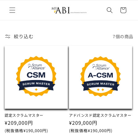
カ
コンテン
ー
ツに進む
ト
絞り込む
7個の商品
認定スクラムマスター
アドバンスド認定スクラムマスター
通
¥209,000円
通
¥209,000円
常
常
(税抜価格¥190,000円)
(税抜価格¥190,000円)
価
価