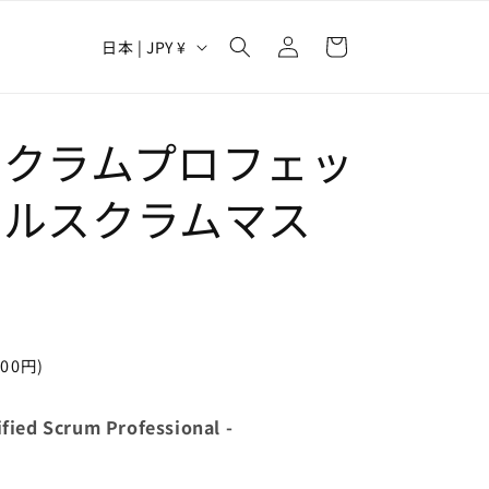
ロ
カ
グ
国
ー
日本 | JPY ¥
イ
/
ト
ン
地
域
スクラムプロフェッ
ナルスクラムマス
00円)
ied Scrum Professional -