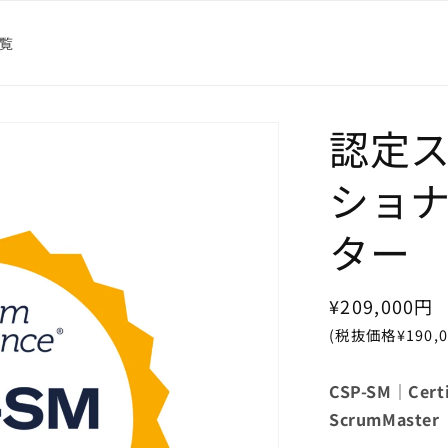
覧
認定
ショ
ター
通
¥209,000円
常
(税抜価格¥190,0
価
格
CSP-SM｜Certif
ScrumMaster