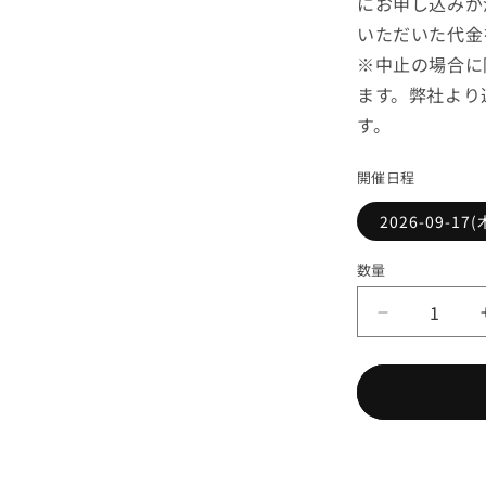
にお申し込みが
いただいた代金
※中止の場合に
ます。弊社より
す。
開催日程
2026-09-17
数量
認
定
ス
ク
ラ
ム
プ